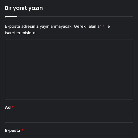
Bir yanıt yazın
E-posta adresiniz yayınlanmayacak.
Gerekli alanlar
*
ile
işaretlenmişlerdir
Y
o
r
u
m
*
Ad
*
E-posta
*