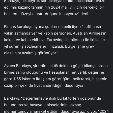
Barclays, “İlk çeyrek sonuçlarıyla birlikte açıklanan revize
edilmiş kazanç tahmininin 2024 mali yılı için gerçekçi bir
beklenti düzeyi oluşturduğuna inanıyoruz” dedi.
Finans kuruluşu ayrıca şunları da belirtiyor: “Lufthansa
yakın zamanda yer ve kabin personeli, Austrian Airlines’ın
kokpit ve kabin ekibi ve Eurowings’in pilotları ile iki ila üç
yıl süren iş sözleşmeleri imzaladı. Bu gelişme grev
olasılığını azaltmış görünüyor.”
Ayrıca Barclays, şirketin sektördeki en güçlü bilançolardan
birine sahip olduğunu ve hesaplanan net varlık değerine
göre %65 iskonto ile işlem gördüğünü belirterek, hissenin
cazip bir şekilde fiyatlandırıldığını düşünüyor.
Barclays, “Değerlemeyle ilgili bu faktörleri göz önünde
bulundurarak, havayolu hisselerinin kazanç
momentumuyla hareket ettiğini düşünüyoruz,” diyor. “2024