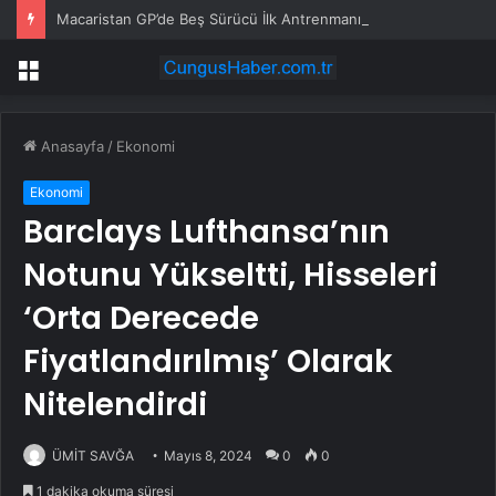
Macaristan GP’de Beş Sürücü İlk Antrenmanı Kaçıracak
Menü
Anasayfa
/
Ekonomi
Ekonomi
Barclays Lufthansa’nın
Notunu Yükseltti, Hisseleri
‘Orta Derecede
Fiyatlandırılmış’ Olarak
Nitelendirdi
ÜMİT SAVĞA
Mayıs 8, 2024
0
0
1 dakika okuma süresi