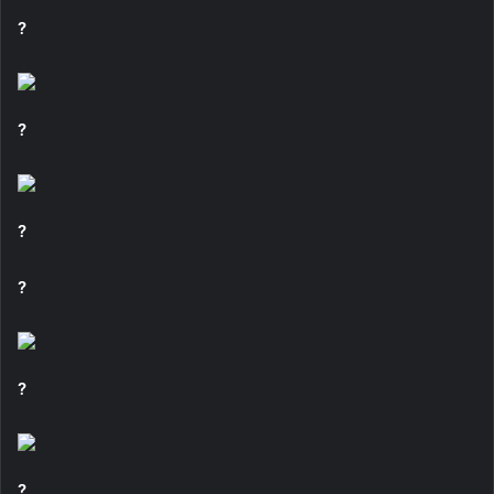
?
?
?
?
?
?