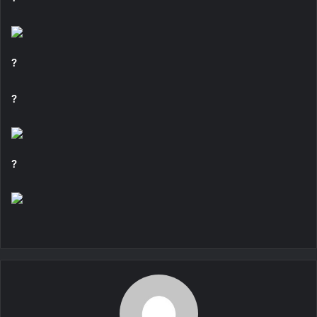
?
?
?