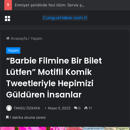
Emniyet şeridinde feci ölüm: Servis şoförüne midibüs çarptı
Menü
Anasayfa
/
Yaşam
Yaşam
“Barbie Filmine Bir Bilet
Lütfen” Motifli Komik
Tweetleriyle Hepimizi
Güldüren İnsanlar
TANSU ÖZKAYA
Nisan 5, 2023
0
11
1 dakika okuma süresi