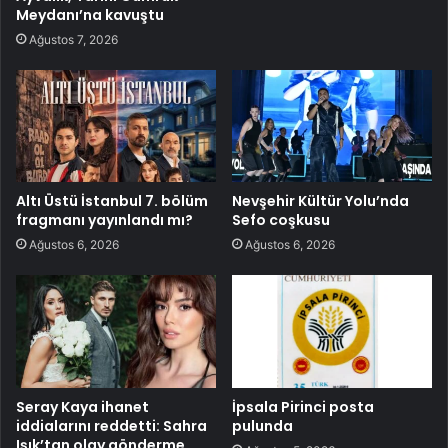
Meydanı’na kavuştu
Ağustos 7, 2026
Altı Üstü İstanbul 7. bölüm
Nevşehir Kültür Yolu’nda
fragmanı yayınlandı mı?
Sefo coşkusu
Ağustos 6, 2026
Ağustos 6, 2026
Seray Kaya ihanet
İpsala Pirinci posta
iddialarını reddetti: Sahra
pulunda
Işık’tan olay gönderme