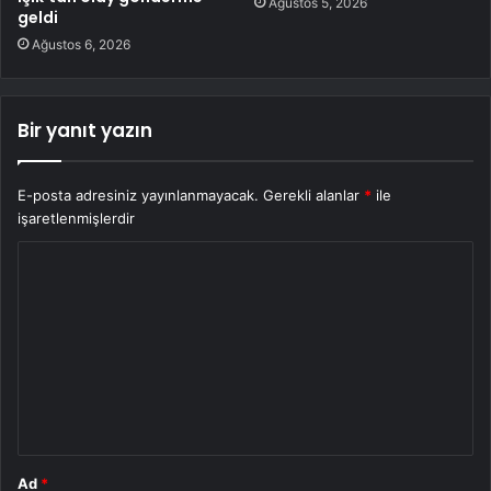
Ağustos 5, 2026
geldi
Ağustos 6, 2026
Bir yanıt yazın
E-posta adresiniz yayınlanmayacak.
Gerekli alanlar
*
ile
işaretlenmişlerdir
Y
o
r
u
m
*
Ad
*