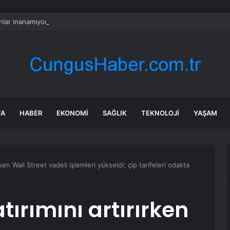
lar inanamıyor: Burada kurbanlık düze ve tosunlar 45 bin liraya satılıyor
FA
HABER
EKONOMI
SAĞLIK
TEKNOLOJI
YAŞAM
ken Wall Street vadeli işlemleri yükseldi; çip tarifeleri odakta
ırımını artırırken