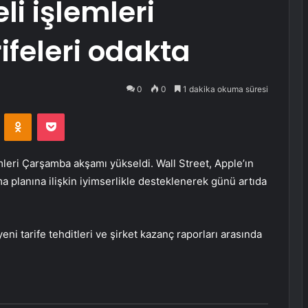
li işlemleri
rifeleri odakta
0
0
1 dakika okuma süresi
VKontakte
Odnoklassniki
Pocket
leri Çarşamba akşamı yükseldi. Wall Street, Apple’ın
a planına ilişkin iyimserlikle desteklenerek günü artıda
ni tarife tehditleri ve şirket kazanç raporları arasında