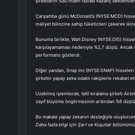
şirketlerin %80’inden fazlası kazanç beklentileri
Çarşamba günü McDonald’s (NYSE:
MCD
) hisse
maliyet bilincine sahip tüketicileri çekerek ikin
Bununla birlikte, Walt
Disney
(NYSE:
DIS
) hisse
karşılayamaması nedeniyle %2,7 düştü. Ancak şi
performans gösterdi.
Diğer yandan,
Snap Inc
(NYSE:
SNAP
) hisseler
şirketin yapay zeka odaklı rakiplerle rekabet e
Uzatılmış işlemlerde, tatil kiralama şirketi Ai
zayıf büyüme öngörmesinin ardından %6 düştü
Bu makale yapay zekanın desteğiyle oluşturulmuş
Daha fazla bilgi için Şart ve Koşullar bölümüm