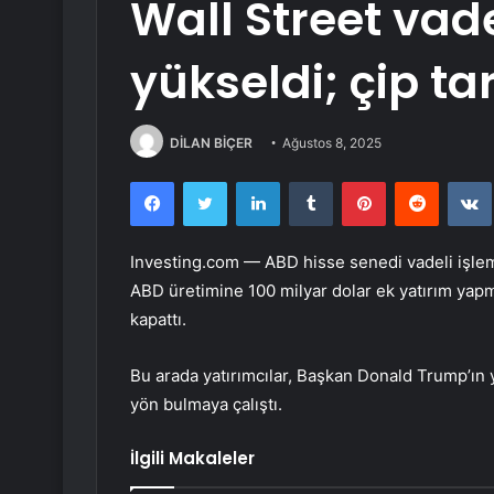
Wall Street vade
yükseldi; çip ta
DİLAN BİÇER
Ağustos 8, 2025
Facebook
Twitter
LinkedIn
Tumblr
Pinterest
Reddit
Investing.com — ABD hisse senedi vadeli işlem
ABD üretimine 100 milyar dolar ek yatırım yapm
kapattı.
Bu arada yatırımcılar, Başkan Donald Trump’ın ye
yön bulmaya çalıştı.
İlgili Makaleler