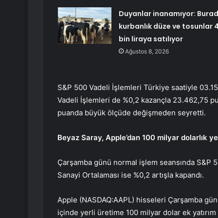
Duyanlar inanamıyor: Bura
kurbanlık düze ve tosunlar 
bin liraya satılıyor
Ağustos 8, 2026
S&P 500
Vadeli İşlemleri Türkiye saatiyle 03.1
Vadeli İşlemleri de %0,2 kazançla 23.462,75 pu
puanda büyük ölçüde değişmeden seyretti.
Beyaz Saray, Apple’dan 100 milyar dolarlık y
Çarşamba günü normal işlem seansında S&P 5
Sanayi Ortalaması ise %0,2 artışla kapandı.
Apple (NASDAQ:
AAPL
) hisseleri Çarşamba günü
içinde yerli üretime 100 milyar dolar ek yatırım