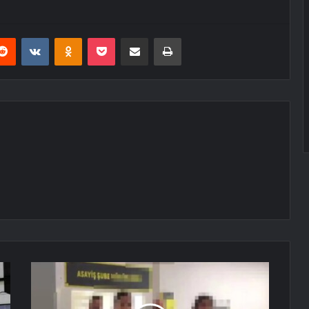
erest
Reddit
VKontakte
Odnoklassniki
Pocket
E-Posta ile paylaş
Yazdır