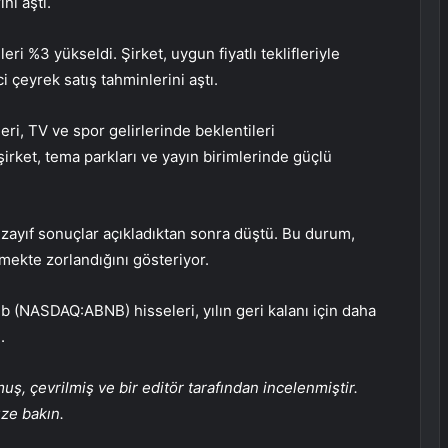
ni aştı.
leri %3 yükseldi. Şirket, uygun fiyatlı teklifleriyle
ci çeyrek satış tahminlerini aştı.
leri, TV ve spor gelirlerinde beklentileri
rket, tema parkları ve yayın birimlerinde güçlü
i zayıf sonuçlar açıkladıktan sonra düştü. Bu durum,
tmekte zorlandığını gösteriyor.
rbnb (NASDAQ:
ABNB
) hisseleri, yılın geri kalanı için daha
.
, çevrilmiş ve bir editör tarafından incelenmiştir.
üze bakın.