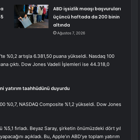
da
ABD işsizlik maaşı başvuruları
45
üçüncü haftada da 200 binin
altında
Ağustos 7, 2026
5’te %0,2 artışla 6.381,50 puana yükseldi.
Nasdaq 100
ana çıktı.
Dow Jones
Vadeli İşlemleri ise 44.318,0
eni yatırım taahhüdünü duyurdu
00 %0,7, NASDAQ Composite %1,2 yükseldi. Dow Jones
 %5,1 fırladı. Beyaz Saray, şirketin önümüzdeki dört yıl
 yapacağını açıkladı. Bu, Apple’ın ABD’ye toplam yatırım