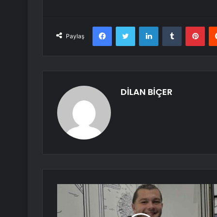
Facebook
Twitter
LinkedIn
Tumblr
Pint
Paylaş
DİLAN BİÇER