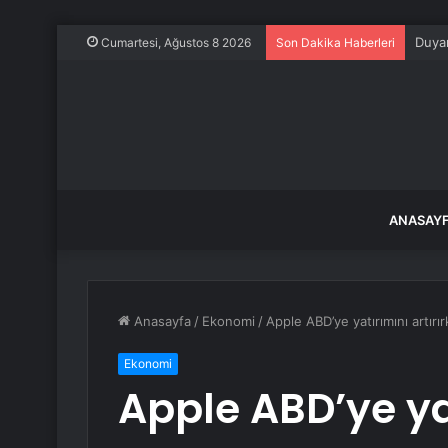
Duyan
Cumartesi, Ağustos 8 2026
Son Dakika Haberleri
ANASAY
Anasayfa
/
Ekonomi
/
Apple ABD’ye yatırımını artırır
Ekonomi
Apple ABD’ye yat