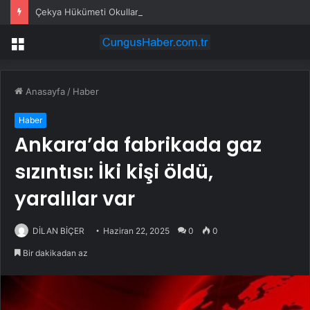
Çekya Hükümeti Okullarda Cep Telefonu Yasağını Onayladı
Menü
Anasayfa
/
Haber
Haber
Ankara’da fabrikada gaz
sızıntısı: İki kişi öldü,
yaralılar var
DİLAN BİÇER
Haziran 22, 2025
0
0
Bir dakikadan az