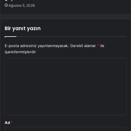
Ağustos 5, 2026
Bir yanıt yazın
E-posta adresiniz yayınlanmayacak.
Gerekli alanlar
*
ile
işaretlenmişlerdir
Y
o
r
u
m
*
Ad
*