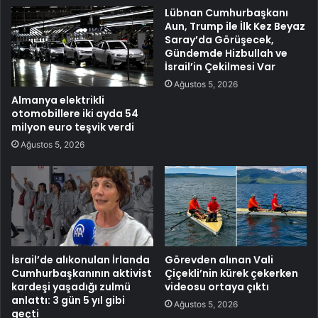
Lübnan Cumhurbaşkanı
Aun, Trump ile İlk Kez Beyaz
Saray’da Görüşecek,
Gündemde Hizbullah ve
İsrail’in Çekilmesi Var
Ağustos 5, 2026
Almanya elektrikli
otomobillere iki ayda 54
milyon euro teşvik verdi
Ağustos 5, 2026
İsrail’de alıkonulan İrlanda
Görevden alınan Vali
Cumhurbaşkanının aktivist
Çiçekli’nin kürek çekerken
kardeşi yaşadığı zulmü
videosu ortaya çıktı
anlattı: 3 gün 5 yıl gibi
Ağustos 5, 2026
geçti