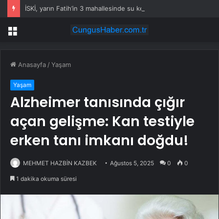
İSKİ, yarın Fatih’in 3 mahallesinde su kesintisi uygulayacak
Menü
Anasayfa
/
Yaşam
Yaşam
Alzheimer tanısında çığır
açan gelişme: Kan testiyle
erken tanı imkanı doğdu!
MEHMET HAZBİN KAZBEK
Ağustos 5, 2025
0
0
1 dakika okuma süresi