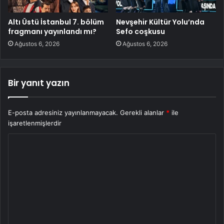
Altı Üstü İstanbul 7. bölüm
Nevşehir Kültür Yolu’nda
fragmanı yayınlandı mı?
Sefo coşkusu
Ağustos 6, 2026
Ağustos 6, 2026
Bir yanıt yazın
E-posta adresiniz yayınlanmayacak.
Gerekli alanlar
*
ile
işaretlenmişlerdir
Y
o
r
u
m
*