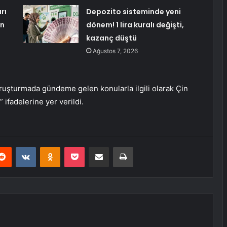
rı
Depozito sisteminde yeni
in
dönem! 1 lira kuralı değişti,
kazanç düştü
Ağustos 7, 2026
oruşturmada gündeme gelen konularla ilgili olarak Çin
ifadelerine yer verildi.
erest
Reddit
VKontakte
Odnoklassniki
Pocket
E-Posta ile paylaş
Yazdır