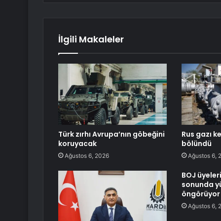
İlgili Makaleler
Türk zırhı Avrupa’nın göbeğini
Rus gazı ke
koruyacak
bölündü
Ağustos 6, 2026
Ağustos 6, 
BOJ üyeleri
sonunda yü
öngörüyor
Ağustos 6, 