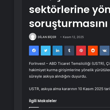
sektörlerine yö
soruşturmasını b
DİLAN BİÇER
Kasım 12, 2025
Facebook
Twitter
LinkedIn
Tumblr
Pinterest
Reddit
ForInvest – ABD Ticaret Temsilciliği (USTR), Çin
hakimiyet kurma girişimlerine yönelik yürütül
süreyle askıya alındığını duyurdu.
USTR, askıya alma kararının 10 Kasım 2025 tari
İlgili Makaleler