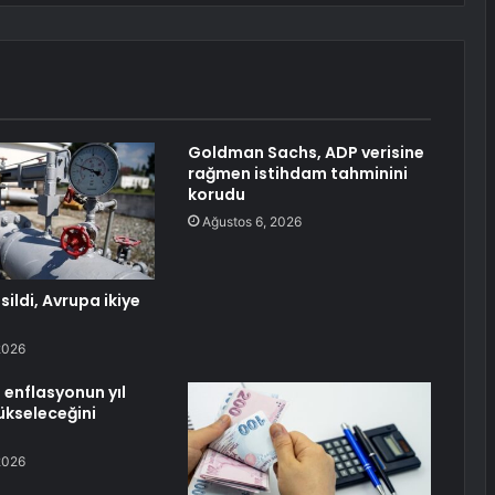
Goldman Sachs, ADP verisine
rağmen istihdam tahminini
korudu
Ağustos 6, 2026
sildi, Avrupa ikiye
2026
 enflasyonun yıl
kseleceğini
2026