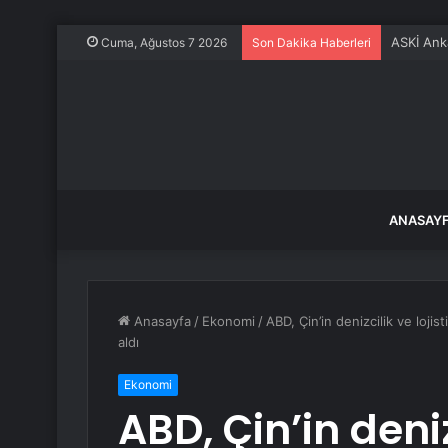
ASKİ Ank
Cuma, Ağustos 7 2026
Son Dakika Haberleri
ANASAY
Anasayfa
/
Ekonomi
/
ABD, Çin’in denizcilik ve loji
aldı
Ekonomi
ABD, Çin’in deniz