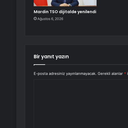
Mardin TSO dijitalde yenilendi
Ağustos 6, 2026
Bir yanıt yazın
E-posta adresiniz yayınlanmayacak.
Gerekli alanlar
*
i
Y
o
r
u
m
*