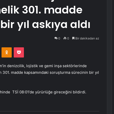
nelik 301. madde
ir yıl askıya aldı
0
0
Bir dakikadan az
VKontakte
Odnoklassniki
Pocket
’in denizcilik, lojistik ve gemi inşa sektörlerinde
en 301. madde kapsamındaki soruşturma sürecinin bir yıl
hinde TSİ 08:01’de yürürlüğe gireceğini bildirdi.