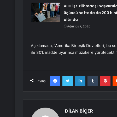
ABD işsizlik maaşı başvurula
üçüncü haftada da 200 bin
altında
Ağustos 7, 2026
Açıklamada, “Amerika Birleşik Devletleri, bu s
ile 301. madde uyarınca müzakere yürütecektir” 
Facebook
Twitter
LinkedIn
Tumblr
Pint
Paylaş
DİLAN BİÇER