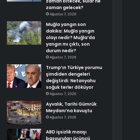
zaman bitecek, sular ne
zaman gelecek?
Ağustos 7, 2026
Muğla yangın son
dakika: Muğla yangın
olayı nedir? Muğla’da
yangın mı çıktı, son
durum nedir?
Ağustos 7, 2026
Trump’ın Türkiye yorumu
şimdiden dengeleri
değiştirdi: Netanyahu
soğuk terler döküyor
Ağustos 7, 2026
Ayvalık, Tarihi Gümrük
Meydanı’na kavuştu
Ağustos 7, 2026
ABD işsizlik maaşı
başvuruları üçüncü